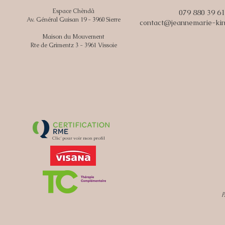
Espace Chèndâ
079 880 39 61
Av. Général Guisan 19 - 3960 Sierre
contact@jeannemarie-kin
Maison du Mouvement
Rte de Grimentz 3 - 3961 Vissoie
Clic' pour voir mon profil
P